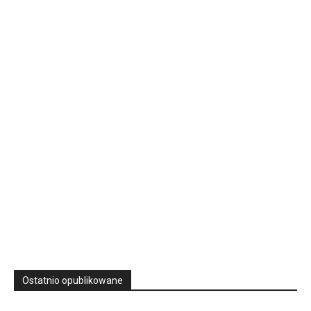
Rekolekcje kapłańskie w WSD Przemyśl – Seria III
Wyższe Seminarium Duchowne,
ul. Zamkowa 5 Przemyśl,
podkarpackie 37-700 Polska
23
SIERPNIA, 2026
23 Niedz., 2026 00:00
Ostatnio opublikowane