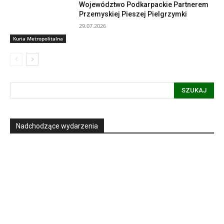
Województwo Podkarpackie Partnerem
Przemyskiej Pieszej Pielgrzymki
29.07.2026
Kuria Metropolitalna
SZUKAJ
Nadchodzące wydarzenia
Informacja dot. funkcjonowania Sądu
Metropolitalnego