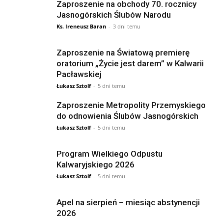
Zaproszenie na obchody 70. rocznicy
Jasnogórskich Ślubów Narodu
Ks. Ireneusz Baran
-
3 dni temu
Zaproszenie na Światową premierę
oratorium „Życie jest darem” w Kalwarii
Pacławskiej
Łukasz Sztolf
-
5 dni temu
Zaproszenie Metropolity Przemyskiego
do odnowienia Ślubów Jasnogórskich
Łukasz Sztolf
-
5 dni temu
Program Wielkiego Odpustu
Kalwaryjskiego 2026
Łukasz Sztolf
-
5 dni temu
Apel na sierpień – miesiąc abstynencji
2026