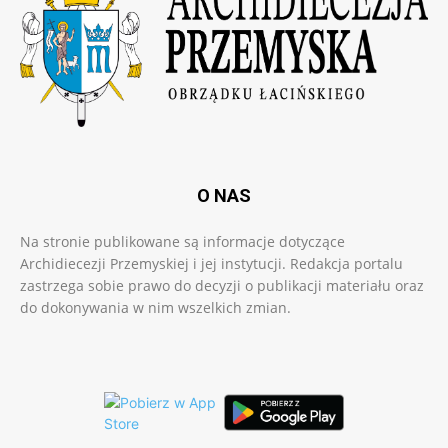
O NAS
Na stronie publikowane są informacje dotyczące
Archidiecezji Przemyskiej i jej instytucji. Redakcja portalu
zastrzega sobie prawo do decyzji o publikacji materiału oraz
do dokonywania w nim wszelkich zmian.