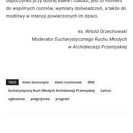
odpoczynku przy dobrej kawie i ciastku, jest to moment
do wspólnych rozmów, wymiany doświadczeń, a także do
modlitwy w intencji powierzonych im dzieci.
ks. Witold Orzechowski
Moderator Eucharystycznego Ruchu Młodych
w Archidiecezji Przemyskiej
TAGS
dzieci komunijne
dzieci rocznicowe
ERM
Eucharystyczny Ruch Młodych Archidiecezji Przemyskiej
Łańcut
ogłoszenia
pielgrzymka
program