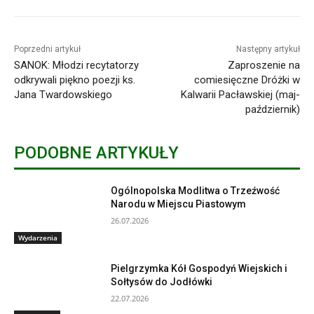
Poprzedni artykuł
Następny artykuł
SANOK: Młodzi recytatorzy
Zaproszenie na
odkrywali piękno poezji ks.
comiesięczne Dróżki w
Jana Twardowskiego
Kalwarii Pacławskiej (maj-
październik)
PODOBNE ARTYKUŁY
Ogólnopolska Modlitwa o Trzeźwość
Narodu w Miejscu Piastowym
26.07.2026
Wydarzenia
Pielgrzymka Kół Gospodyń Wiejskich i
Sołtysów do Jodłówki
22.07.2026