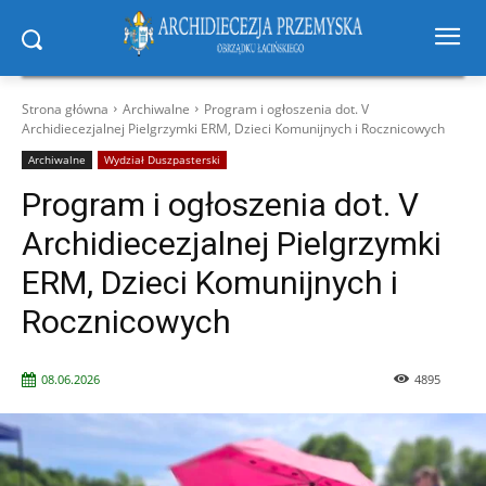
Strona główna
Archiwalne
Program i ogłoszenia dot. V
Archidiecezjalnej Pielgrzymki ERM, Dzieci Komunijnych i Rocznicowych
Archiwalne
Wydział Duszpasterski
Program i ogłoszenia dot. V
Archidiecezjalnej Pielgrzymki
ERM, Dzieci Komunijnych i
Rocznicowych
08.06.2026
4895