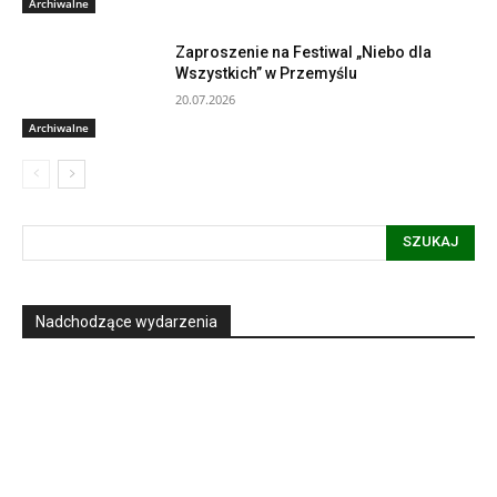
Archiwalne
Zaproszenie na Festiwal „Niebo dla
Wszystkich” w Przemyślu
20.07.2026
Archiwalne
SZUKAJ
Nadchodzące wydarzenia
Informacja dot. funkcjonowania Sądu
Metropolitalnego