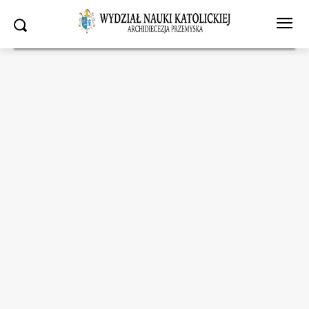
Strona główna
Wydział Nauki Katolickiej
SANOK: Młodzi recytatorzy
odkrywali piękno poezji ks. Jana Twardowskiego
Wydział Nauki Katolickiej
SANOK: Młodzi recytatorzy
odkrywali piękno poezji ks.
Jana Twardowskiego
08.06.2026
819