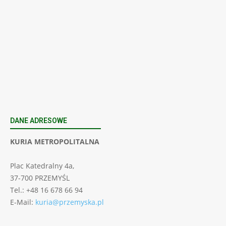
Łukasz Sztolf
-
7 dni temu
Załaduj więcej
POWRÓT DO STRONY DOMOWEJ
DANE ADRESOWE
KURIA METROPOLITALNA
Plac Katedralny 4a,
37-700 PRZEMYŚL
Tel.: +48 16 678 66 94
E-Mail:
kuria@przemyska.pl