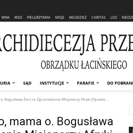
WNK
WSD
PIELGRZYMKA
MISJE
MŁODZIEŻ
CARITAS
LSO
NIEDZ
URIA
SĄD
INSTYTUCJE
PARAFIE
DO POBRAN
o. Bogusława Żero ze Zgromadzenia Misjonarzy Afryki (Ojcowie...
ro, mama o. Bogusława