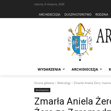
sobota, 8 sierpnia, 2026
ARCHIDIECEZJA
DUSZPASTERSTWO
RODZINA
WYDARZENIA
ARCHIDIECEZJA
K
Strona główna
Nekrologi
Zmarła Aniela Żero, mama 
Archiwalne
Zmarła Aniela Że