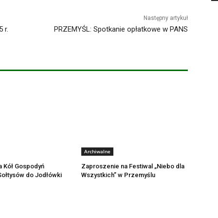
Następny artykuł
 r.
PRZEMYŚL: Spotkanie opłatkowe w PANS
Archiwalne
a Kół Gospodyń
Zaproszenie na Festiwal „Niebo dla
 Sołtysów do Jodłówki
Wszystkich” w Przemyślu