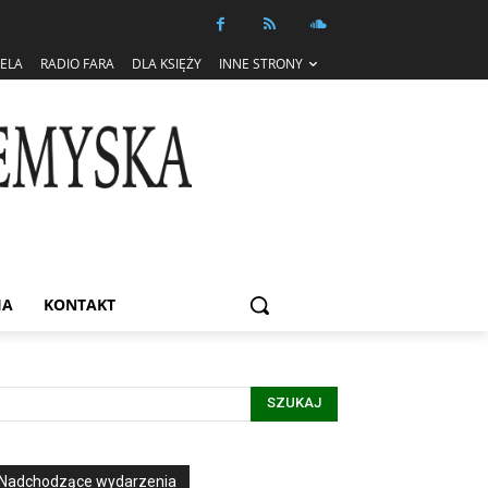
IELA
RADIO FARA
DLA KSIĘŻY
INNE STRONY
IA
KONTAKT
SZUKAJ
Nadchodzące wydarzenia