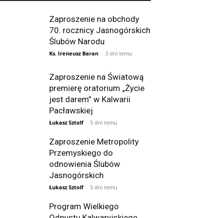
Zaproszenie na obchody
70. rocznicy Jasnogórskich
Ślubów Narodu
Ks. Ireneusz Baran
-
3 dni temu
Zaproszenie na Światową
premierę oratorium „Życie
jest darem” w Kalwarii
Pacławskiej
Łukasz Sztolf
-
5 dni temu
Zaproszenie Metropolity
Przemyskiego do
odnowienia Ślubów
Jasnogórskich
Łukasz Sztolf
-
5 dni temu
Program Wielkiego
Odpustu Kalwaryjskiego