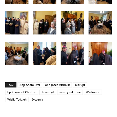
TAGS
Abp Adam Szal
abp Józef Michalik
biskupi
bp Krzysztof Chudzio
Przemyśl
siostry zakonne
Wielkanoc
Wielki Tydzień
życzenia