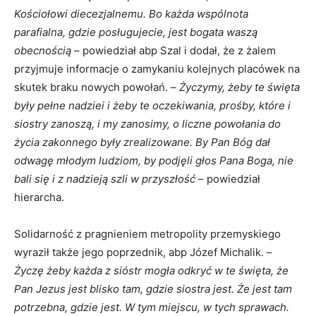
Kościołowi diecezjalnemu. Bo każda wspólnota
parafialna, gdzie posługujecie, jest bogata waszą
obecnością
– powiedział abp Szal i dodał, że z żalem
przyjmuje informacje o zamykaniu kolejnych placówek na
skutek braku nowych powołań. –
Życzymy, żeby te święta
były pełne nadziei i żeby te oczekiwania, prośby, które i
siostry zanoszą, i my zanosimy, o liczne powołania do
życia zakonnego były zrealizowane. By Pan Bóg dał
odwagę młodym ludziom, by podjęli głos Pana Boga, nie
bali się i z nadzieją szli w przyszłość
– powiedział
hierarcha.
Solidarność z pragnieniem metropolity przemyskiego
wyraził także jego poprzednik, abp Józef Michalik. –
Życzę żeby każda z sióstr mogła odkryć w te święta, że
Pan Jezus jest blisko tam, gdzie siostra jest. Że jest tam
potrzebna, gdzie jest. W tym miejscu, w tych sprawach.