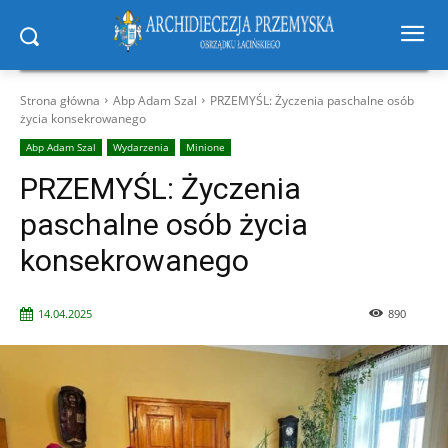
Strona główna
Abp Adam Szal
PRZEMYŚL: Życzenia paschalne osób
życia konsekrowanego
Abp Adam Szal
Wydarzenia
Minione
PRZEMYŚL: Życzenia
paschalne osób życia
konsekrowanego
14.04.2025
890