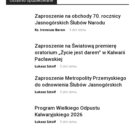
Ostatnio opublikowane
Zaproszenie na obchody 70. rocznicy
Jasnogórskich Ślubów Narodu
Ks. Ireneusz Baran
-
3 dni temu
Zaproszenie na Światową premierę
oratorium „Życie jest darem” w Kalwarii
Pacławskiej
Łukasz Sztolf
-
5 dni temu
Zaproszenie Metropolity Przemyskiego
do odnowienia Ślubów Jasnogórskich
Łukasz Sztolf
-
5 dni temu
Program Wielkiego Odpustu
Kalwaryjskiego 2026
Łukasz Sztolf
-
5 dni temu