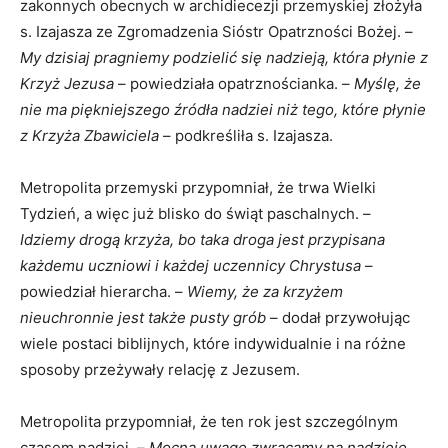
zakonnych obecnych w archidiecezji przemyskiej złożyła
s. Izajasza ze Zgromadzenia Sióstr Opatrzności Bożej. –
My dzisiaj pragniemy podzielić się nadzieją, która płynie z
Krzyż Jezusa
– powiedziała opatrznościanka. –
Myślę, że
nie ma piękniejszego źródła nadziei niż tego, które płynie
z Krzyża Zbawiciela
– podkreśliła s. Izajasza.
Metropolita przemyski przypomniał, że trwa Wielki
Tydzień, a więc już blisko do świąt paschalnych. –
Idziemy drogą krzyża, bo taka droga jest przypisana
każdemu uczniowi i każdej uczennicy Chrystusa
–
powiedział hierarcha. –
Wiemy, że za krzyżem
nieuchronnie jest także pusty grób
– dodał przywołując
wiele postaci biblijnych, które indywidualnie i na różne
sposoby przeżywały relację z Jezusem.
Metropolita przypomniał, że ten rok jest szczególnym
czasem nadziei. –
Mocną uwagę zwracamy na nadzieję,