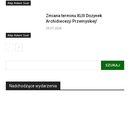
Abp Adam Szal
Zmiana terminu XLIII Dożynek
Archidiecezji Przemyskiej!
29.07.2026
Abp Adam Szal
SZUKAJ
Nadchodzące wydarzenia
Informacja dot. funkcjonowania Sądu
Metropolitalnego