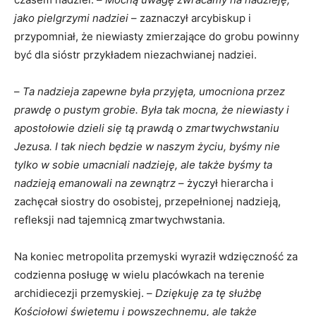
jako pielgrzymi nadziei
– zaznaczył arcybiskup i
przypomniał, że niewiasty zmierzające do grobu powinny
być dla sióstr przykładem niezachwianej nadziei.
–
Ta nadzieja zapewne była przyjęta, umocniona przez
prawdę o pustym grobie. Była tak mocna, że niewiasty i
apostołowie dzieli się tą prawdą o zmartwychwstaniu
Jezusa. I tak niech będzie w naszym życiu, byśmy nie
tylko w sobie umacniali nadzieję, ale także byśmy ta
nadzieją emanowali na zewnątrz
– życzył hierarcha i
zachęcał siostry do osobistej, przepełnionej nadzieją,
refleksji nad tajemnicą zmartwychwstania.
Na koniec metropolita przemyski wyraził wdzięczność za
codzienna posługę w wielu placówkach na terenie
archidiecezji przemyskiej. –
Dziękuję za tę służbę
Kościołowi świętemu i powszechnemu, ale także