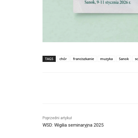
TAGS
chór
franciszkanie
muzyka
Sanok
s
Udział
Poprzedni artykuł
WSD: Wigilia seminaryjna 2025