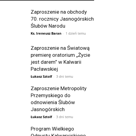
Zaproszenie na obchody
70. rocznicy Jasnogórskich
Ślubów Narodu
Ks. Ireneusz Baran
-
1 dzień temu
Zaproszenie na Światową
premierę oratorium „Życie
jest darem” w Kalwarii
Pacławskiej
Łukasz Sztolf
-
3 dni temu
Zaproszenie Metropolity
Przemyskiego do
odnowienia Ślubów
Jasnogórskich
Łukasz Sztolf
-
3 dni temu
Program Wielkiego
Odpustu Kalwaryjskiego