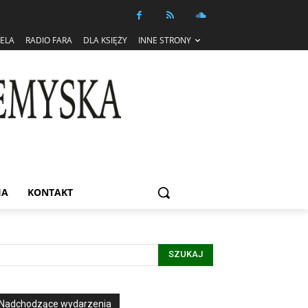
IELA
RADIO FARA
DLA KSIĘŻY
INNE STRONY
IA
KONTAKT
SZUKAJ
Nadchodzące wydarzenia