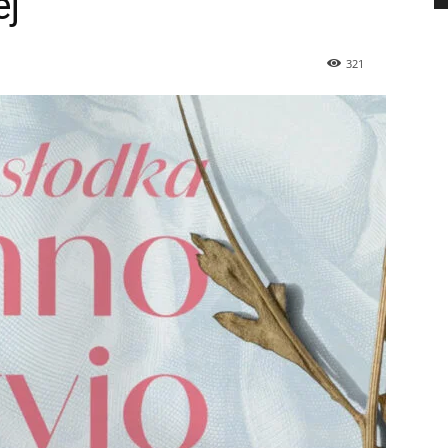
ej
321