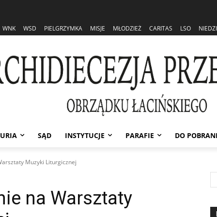
WNK
WSD
PIELGRZYMKA
MISJE
MŁODZIEŻ
CARITAS
LSO
NIEDZ
URIA
SĄD
INSTYTUCJE
PARAFIE
DO POBRAN
rsztaty Muzyki Liturgicznej
ie na Warsztaty