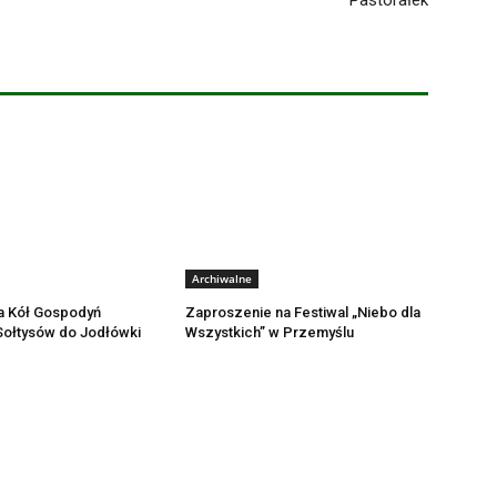
Archiwalne
a Kół Gospodyń
Zaproszenie na Festiwal „Niebo dla
 Sołtysów do Jodłówki
Wszystkich” w Przemyślu