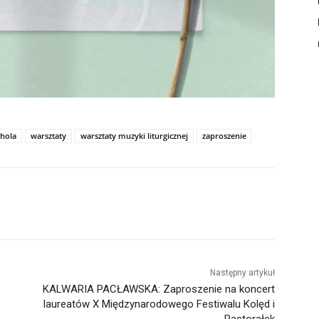
chola
warsztaty
warsztaty muzyki liturgicznej
zaproszenie
Następny artykuł
KALWARIA PACŁAWSKA: Zaproszenie na koncert
laureatów X Międzynarodowego Festiwalu Kolęd i
Pastorałek