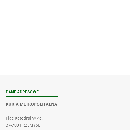
23
SIERPNIA, 2026
23 Niedz., 2026 00:00
DANE ADRESOWE
KURIA METROPOLITALNA
Plac Katedralny 4a,
37-700 PRZEMYŚL