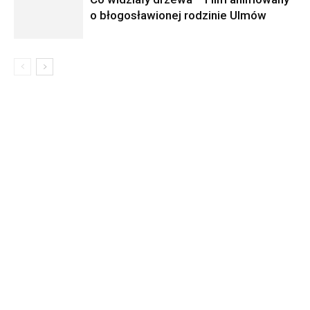
o błogosławionej rodzinie Ulmów
Informacja dot. funkcjonowania Sądu
Metropolitalnego
15
LIPCA, 2026
00:01