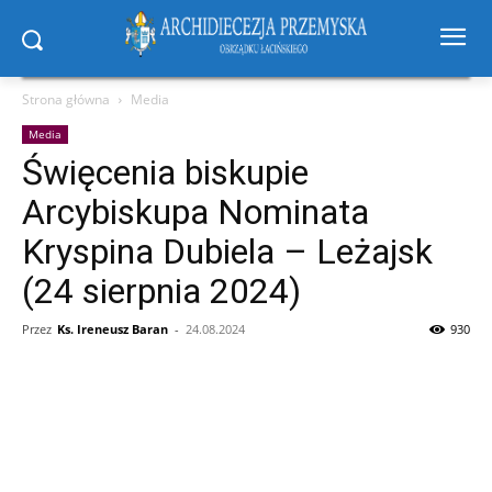
Strona główna
Media
Media
Święcenia biskupie
Arcybiskupa Nominata
Kryspina Dubiela – Leżajsk
(24 sierpnia 2024)
Przez
Ks. Ireneusz Baran
-
24.08.2024
930