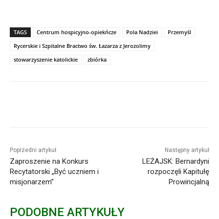
TAGS
Centrum hospicyjno-opiekńcze
Pola Nadziei
Przemyśl
Rycerskie i Szpitalne Bractwo św. Łazarza z Jerozolimy
stowarzyszenie katolickie
zbiórka
Poprzedni artykuł
Następny artykuł
Zaproszenie na Konkurs
LEŻAJSK: Bernardyni
Recytatorski „Być uczniem i
rozpoczęli Kapitułę
misjonarzem”
Prowincjalną
PODOBNE ARTYKUŁY