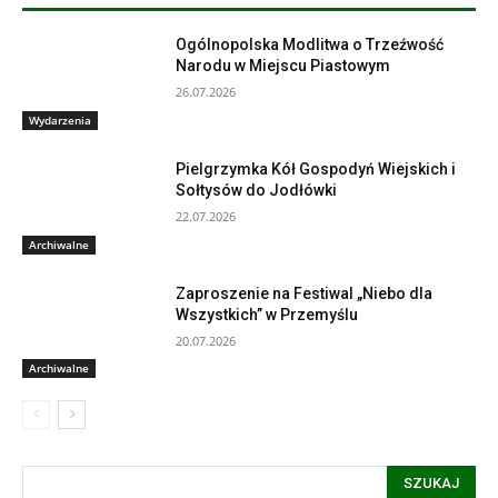
Ogólnopolska Modlitwa o Trzeźwość
Narodu w Miejscu Piastowym
26.07.2026
Wydarzenia
Pielgrzymka Kół Gospodyń Wiejskich i
Sołtysów do Jodłówki
22.07.2026
Archiwalne
Zaproszenie na Festiwal „Niebo dla
Wszystkich” w Przemyślu
20.07.2026
Archiwalne
SZUKAJ