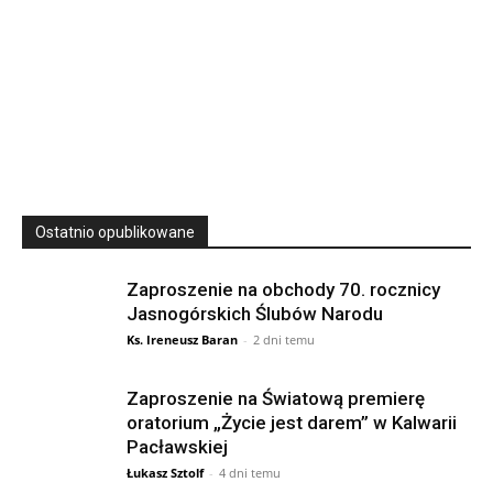
23
SIERPNIA, 2026
23 Niedz., 2026 00:00
Ostatnio opublikowane
Zaproszenie na obchody 70. rocznicy
Jasnogórskich Ślubów Narodu
Ks. Ireneusz Baran
-
2 dni temu
Zaproszenie na Światową premierę
oratorium „Życie jest darem” w Kalwarii
Pacławskiej
Łukasz Sztolf
-
4 dni temu