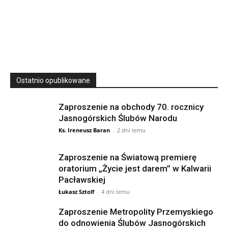
23
SIERPNIA, 2026
23 Niedz., 2026 00:00
Ostatnio opublikowane
Zaproszenie na obchody 70. rocznicy
Jasnogórskich Ślubów Narodu
Ks. Ireneusz Baran
-
2 dni temu
Zaproszenie na Światową premierę
oratorium „Życie jest darem” w Kalwarii
Pacławskiej
Łukasz Sztolf
-
4 dni temu
Zaproszenie Metropolity Przemyskiego
do odnowienia Ślubów Jasnogórskich