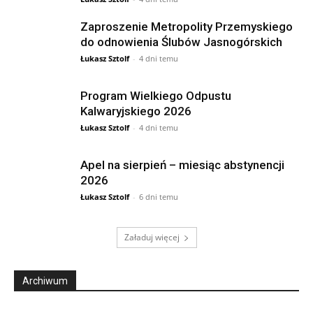
Zaproszenie Metropolity Przemyskiego
do odnowienia Ślubów Jasnogórskich
Łukasz Sztolf
-
4 dni temu
Program Wielkiego Odpustu
Kalwaryjskiego 2026
Łukasz Sztolf
-
4 dni temu
Apel na sierpień – miesiąc abstynencji
2026
Łukasz Sztolf
-
6 dni temu
Załaduj więcej
Archiwum