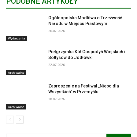
PODOBNE ARTYKUŁY
Ogólnopolska Modlitwa o Trzeźwość
Narodu w Miejscu Piastowym
26.07.2026
Wydarzenia
Pielgrzymka Kół Gospodyń Wiejskich i
Sołtysów do Jodłówki
22.07.2026
Archiwalne
Zaproszenie na Festiwal „Niebo dla
Wszystkich” w Przemyślu
20.07.2026
Archiwalne