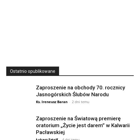
23
SIERPNIA, 2026
23 Niedz., 2026 00:00
Ostatnio opublikowane
Zaproszenie na obchody 70. rocznicy
Jasnogórskich Ślubów Narodu
Ks. Ireneusz Baran
-
2 dni temu
Zaproszenie na Światową premierę
oratorium „Życie jest darem” w Kalwarii
Pacławskiej
Łukasz Sztolf
-
4 dni temu