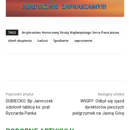
TAGS
Arcybractwo Honorowej Straży Najświętszego Serca Pana Jezusa
dzień skupienia
Łańcut
Spotkanie
zaproszenie
Poprzedni artykuł
Następny artykuł
DUBIECKO: Bp Jamrozek
WIGRY: Odbył się zjazd
odsłonił tablicę ks. prał.
dyrektorów pieszych
Ryszarda Panka
pielgrzymek na Jasną Górę