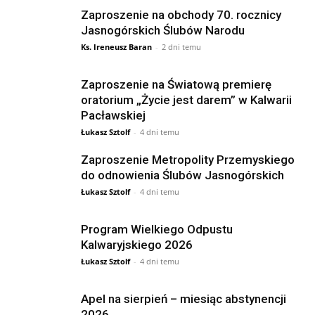
Zaproszenie na obchody 70. rocznicy
Jasnogórskich Ślubów Narodu
Ks. Ireneusz Baran
-
2 dni temu
Zaproszenie na Światową premierę
oratorium „Życie jest darem” w Kalwarii
Pacławskiej
Łukasz Sztolf
-
4 dni temu
Zaproszenie Metropolity Przemyskiego
do odnowienia Ślubów Jasnogórskich
Łukasz Sztolf
-
4 dni temu
Program Wielkiego Odpustu
Kalwaryjskiego 2026
Łukasz Sztolf
-
4 dni temu
Apel na sierpień – miesiąc abstynencji
2026