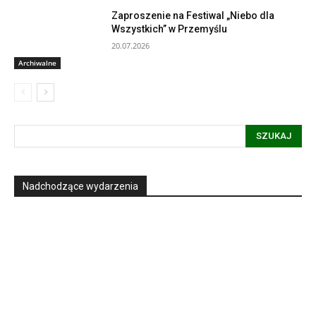
Zaproszenie na Festiwal „Niebo dla
Wszystkich” w Przemyślu
20.07.2026
Archiwalne
SZUKAJ
Nadchodzące wydarzenia
Informacja dot. funkcjonowania Sądu
Metropolitalnego