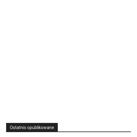
16 Niedz., 2026 00:00
Rekolekcje kapłańskie w WSD Przemyśl – Seria III
Wyższe Seminarium Duchowne,
ul. Zamkowa 5 Przemyśl,
podkarpackie 37-700 Polska
23
SIERPNIA, 2026
23 Niedz., 2026 00:00
Ostatnio opublikowane