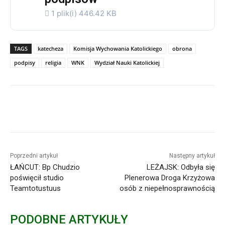
1 plik(i)
446.42 KB
TAGS
katecheza
Komisja Wychowania Katolickiego
obrona
podpisy
religia
WNK
Wydział Nauki Katolickiej
Poprzedni artykuł
Następny artykuł
ŁAŃCUT: Bp Chudzio
LEŻAJSK: Odbyła się
poświęcił studio
Plenerowa Droga Krzyżowa
Teamtotustuus
osób z niepełnosprawnością
PODOBNE ARTYKUŁY