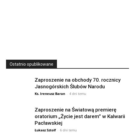
23
SIERPNIA, 2026
23 Niedz., 2026 00:00
Ostatnio opublikowane
Zaproszenie na obchody 70. rocznicy
Jasnogórskich Ślubów Narodu
Ks. Ireneusz Baran
-
4 dni temu
Zaproszenie na Światową premierę
oratorium „Życie jest darem” w Kalwarii
Pacławskiej
Łukasz Sztolf
-
6 dni temu