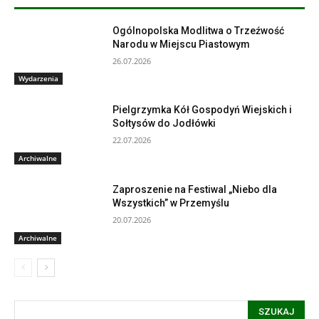
Ogólnopolska Modlitwa o Trzeźwość
Narodu w Miejscu Piastowym
26.07.2026
Wydarzenia
Pielgrzymka Kół Gospodyń Wiejskich i
Sołtysów do Jodłówki
22.07.2026
Archiwalne
Zaproszenie na Festiwal „Niebo dla
Wszystkich” w Przemyślu
20.07.2026
Archiwalne
SZUKAJ