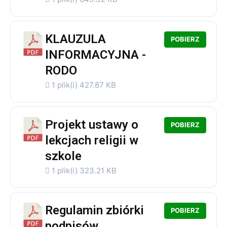
KLAUZULA
POBIERZ
INFORMACYJNA -
RODO
1 plik(i)
427.87 KB
Projekt ustawy o
POBIERZ
lekcjach religii w
szkole
1 plik(i)
323.21 KB
Regulamin zbiórki
POBIERZ
podpisów