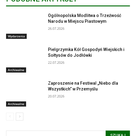
Ogólnopolska Modlitwa o Trzeźwość
Narodu w Miejscu Piastowym
26.07.2026
Wydarzenia
Pielgrzymka Kół Gospodyń Wiejskich i
Sołtysów do Jodłówki
22.07.2026
Archiwalne
Zaproszenie na Festiwal „Niebo dla
Wszystkich” w Przemyślu
20.07.2026
Archiwalne
SZUKAJ