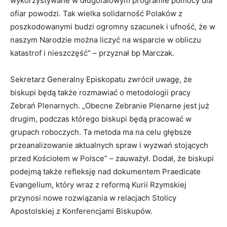
wykorzystywane w długofalowym programie pomocy dla
ofiar powodzi. Tak wielka solidarność Polaków z
poszkodowanymi budzi ogromny szacunek i ufność, że w
naszym Narodzie można liczyć na wsparcie w obliczu
katastrof i nieszczęść” – przyznał bp Marczak.
Sekretarz Generalny Episkopatu zwrócił uwagę, że
biskupi będą także rozmawiać o metodologii pracy
Zebrań Plenarnych. „Obecne Zebranie Plenarne jest już
drugim, podczas którego biskupi będą pracować w
grupach roboczych. Ta metoda ma na celu głębsze
przeanalizowanie aktualnych spraw i wyzwań stojących
przed Kościołem w Polsce” – zauważył. Dodał, że biskupi
podejmą także refleksję nad dokumentem Praedicate
Evangelium, który wraz z reformą Kurii Rzymskiej
przynosi nowe rozwiązania w relacjach Stolicy
Apostolskiej z Konferencjami Biskupów.