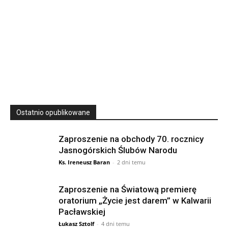
23
SIERPNIA, 2026
23 Niedz., 2026 00:00
Ostatnio opublikowane
Zaproszenie na obchody 70. rocznicy
Jasnogórskich Ślubów Narodu
Ks. Ireneusz Baran
-
2 dni temu
Zaproszenie na Światową premierę
oratorium „Życie jest darem” w Kalwarii
Pacławskiej
Łukasz Sztolf
-
4 dni temu