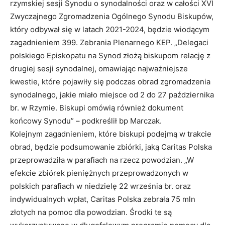
rzymskiej sesji Synodu o synodalności oraz w całości XVI
Zwyczajnego Zgromadzenia Ogólnego Synodu Biskupów,
który odbywał się w latach 2021-2024, będzie wiodącym
zagadnieniem 399. Zebrania Plenarnego KEP. „Delegaci
polskiego Episkopatu na Synod złożą biskupom relację z
drugiej sesji synodalnej, omawiając najważniejsze
kwestie, które pojawiły się podczas obrad zgromadzenia
synodalnego, jakie miało miejsce od 2 do 27 października
br. w Rzymie. Biskupi omówią również dokument
końcowy Synodu” – podkreślił bp Marczak.
Kolejnym zagadnieniem, które biskupi podejmą w trakcie
obrad, będzie podsumowanie zbiórki, jaką Caritas Polska
przeprowadziła w parafiach na rzecz powodzian. „W
efekcie zbiórek pieniężnych przeprowadzonych w
polskich parafiach w niedzielę 22 września br. oraz
indywidualnych wpłat, Caritas Polska zebrała 75 mln
złotych na pomoc dla powodzian. Środki te są