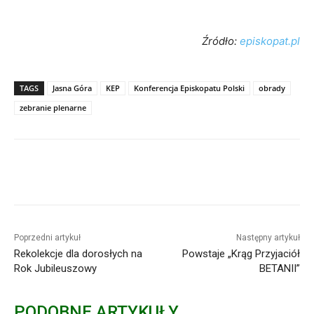
Źródło:
episkopat.pl
TAGS
Jasna Góra
KEP
Konferencja Episkopatu Polski
obrady
zebranie plenarne
Poprzedni artykuł
Następny artykuł
Rekolekcje dla dorosłych na
Powstaje „Krąg Przyjaciół
Rok Jubileuszowy
BETANII”
PODOBNE ARTYKUŁY