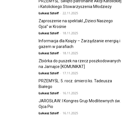
PRZEMYŚL: Święto patronalne Akcji Katolickiej
i Katolickiego Stowarzyszenia Młodzieży
Łukasz Sztolf
-
22.11.2025
Zaproszenie na spektakl „Dzieci Naszego
Ojca” w Krośnie
Łukasz Sztolf
-
18.11.2025
Informacja dla Księży – Zarządzanie energią i
gazem w parafiach
Łukasz Sztolf
-
18.11.2025
Zbiórka do puszek na rzecz poszkodowanych
na Jamajce [KOMUNIKAT]
Łukasz Sztolf
-
17.11.2025
PRZEMYŚL: 5. rocz. śmierci ks. Tadeusza
Białego
Łukasz Sztolf
-
16.11.2025
JAROSŁAW: I Kongres Grup Modlitewnych św.
Ojca Pio
Łukasz Sztolf
-
16.11.2025