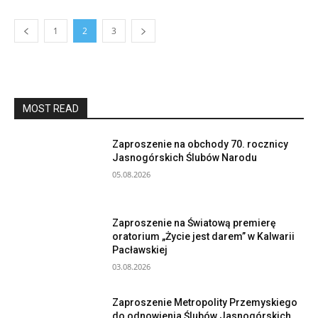
1
2
3
MOST READ
Zaproszenie na obchody 70. rocznicy
Jasnogórskich Ślubów Narodu
05.08.2026
Zaproszenie na Światową premierę
oratorium „Życie jest darem” w Kalwarii
Pacławskiej
03.08.2026
Zaproszenie Metropolity Przemyskiego
do odnowienia Ślubów Jasnogórskich