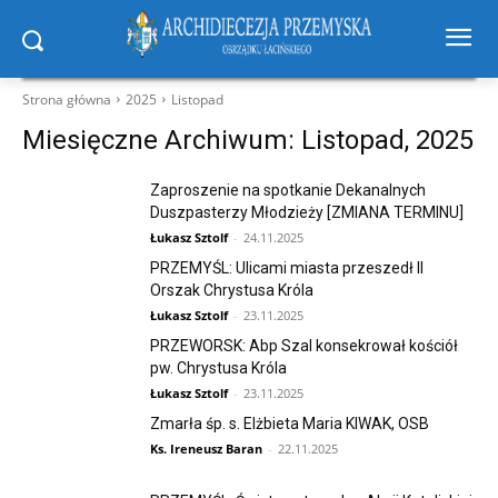
Strona główna
2025
Listopad
Miesięczne Archiwum: Listopad, 2025
Zaproszenie na spotkanie Dekanalnych
Duszpasterzy Młodzieży [ZMIANA TERMINU]
Łukasz Sztolf
-
24.11.2025
PRZEMYŚL: Ulicami miasta przeszedł II
Orszak Chrystusa Króla
Łukasz Sztolf
-
23.11.2025
PRZEWORSK: Abp Szal konsekrował kościół
pw. Chrystusa Króla
Łukasz Sztolf
-
23.11.2025
Zmarła śp. s. Elżbieta Maria KIWAK, OSB
Ks. Ireneusz Baran
-
22.11.2025