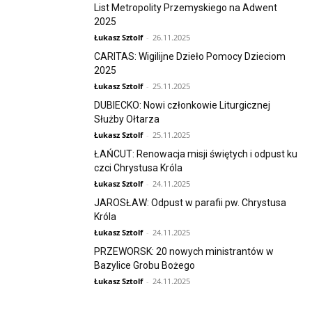
List Metropolity Przemyskiego na Adwent
2025
Łukasz Sztolf
-
26.11.2025
CARITAS: Wigilijne Dzieło Pomocy Dzieciom
2025
Łukasz Sztolf
-
25.11.2025
DUBIECKO: Nowi członkowie Liturgicznej
Służby Ołtarza
Łukasz Sztolf
-
25.11.2025
ŁAŃCUT: Renowacja misji świętych i odpust ku
czci Chrystusa Króla
Łukasz Sztolf
-
24.11.2025
JAROSŁAW: Odpust w parafii pw. Chrystusa
Króla
Łukasz Sztolf
-
24.11.2025
PRZEWORSK: 20 nowych ministrantów w
Bazylice Grobu Bożego
Łukasz Sztolf
-
24.11.2025