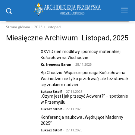
Strona główna
2025
Listopad
Miesięczne Archiwum: Listopad, 2025
XXVI Dzień modlitwy i pomocy materialnej
Kościołowi na Wschodzie
Ks. Ireneusz Baran
-
28.11.2025
Bp Chudzio: Wsparcie pomaga Kościołowi na
Wschodzie nie tylko przetrwać, ale też stawać
się znakiem nadziei
Łukasz Sztolf
-
27.11.2025
„Czym jest i jak przeżyć Adwent?” – spotkanie
w Przemyślu
Łukasz Sztolf
-
27.11.2025
Konferencja naukowa „Wędrujące Madonny
2025”
Łukasz Sztolf
-
27.11.2025