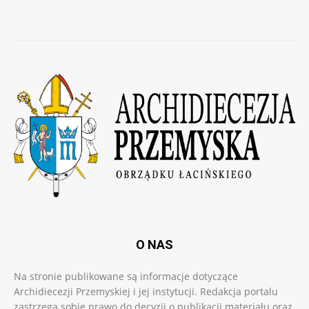
O NAS
Na stronie publikowane są informacje dotyczące
Archidiecezji Przemyskiej i jej instytucji. Redakcja portalu
zastrzega sobie prawo do decyzji o publikacji materiału oraz