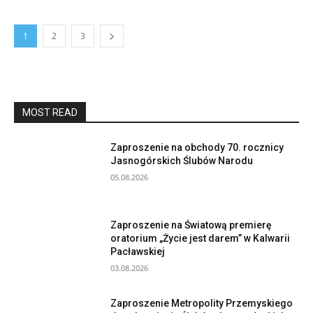
1
2
3
MOST READ
Zaproszenie na obchody 70. rocznicy
Jasnogórskich Ślubów Narodu
05.08.2026
Zaproszenie na Światową premierę
oratorium „Życie jest darem” w Kalwarii
Pacławskiej
03.08.2026
Zaproszenie Metropolity Przemyskiego