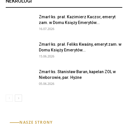
NEKROLOGI
Zmarł ks. prał. Kazimierz Kaczor, emeryt
zam. w Domu Księży Emerytów...
16.07.2026
Zmarł ks. prał. Feliks Kwaśny, emeryt zam. w
Domu Księży Emerytów...
15.06.2026
Zmarł ks. Stanisław Baran, kapelan ZOL w
Nieborowie, par. Hyżne
05.06.2026
NASZE STRONY