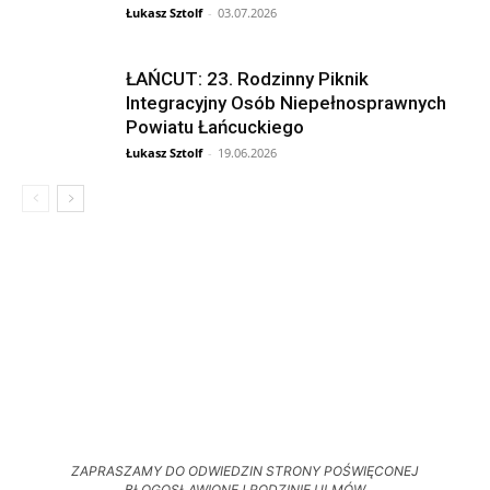
Łukasz Sztolf
-
03.07.2026
ŁAŃCUT: 23. Rodzinny Piknik
Integracyjny Osób Niepełnosprawnych
Powiatu Łańcuckiego
Łukasz Sztolf
-
19.06.2026
ZAPRASZAMY DO ODWIEDZIN STRONY POŚWIĘCONEJ
BŁOGOSŁAWIONEJ RODZINIE ULMÓW