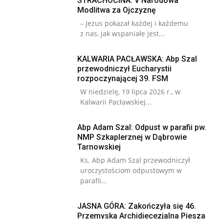
STRACHOCINA: V Narodowa
Modlitwa za Ojczyznę
– Jezus pokazał każdej i każdemu
z nas, jak wspaniałe jest...
KALWARIA PACŁAWSKA: Abp Szal
przewodniczył Eucharystii
rozpoczynającej 39. FSM
W niedzielę, 19 lipca 2026 r., w
Kalwarii Pacławskiej...
Abp Adam Szal: Odpust w parafii pw.
NMP Szkaplerznej w Dąbrowie
Tarnowskiej
Ks. Abp Adam Szal przewodniczył
uroczystościom odpustowym w
parafii...
JASNA GÓRA: Zakończyła się 46.
Przemyska Archidiecezjalna Piesza