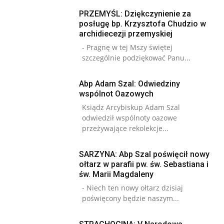
PRZEMYŚL: Dziękczynienie za
posługę bp. Krzysztofa Chudzio w
archidiecezji przemyskiej
- Pragnę w tej Mszy świętej
szczególnie podziękować Panu...
Abp Adam Szal: Odwiedziny
wspólnot Oazowych
Ksiądz Arcybiskup Adam Szal
odwiedził wspólnoty oazowe
przeżywające rekolekcje...
SARZYNA: Abp Szal poświęcił nowy
ołtarz w parafii pw. św. Sebastiana i
św. Marii Magdaleny
- Niech ten nowy ołtarz dzisiaj
poświęcony będzie naszym...