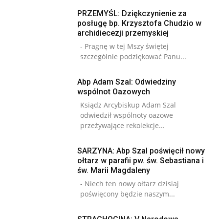
PRZEMYŚL: Dziękczynienie za
posługę bp. Krzysztofa Chudzio w
archidiecezji przemyskiej
- Pragnę w tej Mszy świętej
szczególnie podziękować Panu...
Abp Adam Szal: Odwiedziny
wspólnot Oazowych
Ksiądz Arcybiskup Adam Szal
odwiedził wspólnoty oazowe
przeżywające rekolekcje...
SARZYNA: Abp Szal poświęcił nowy
ołtarz w parafii pw. św. Sebastiana i
św. Marii Magdaleny
- Niech ten nowy ołtarz dzisiaj
poświęcony będzie naszym...