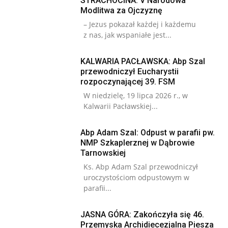
STRACHOCINA: V Narodowa
Modlitwa za Ojczyznę
– Jezus pokazał każdej i każdemu
z nas, jak wspaniałe jest...
KALWARIA PACŁAWSKA: Abp Szal
przewodniczył Eucharystii
rozpoczynającej 39. FSM
W niedzielę, 19 lipca 2026 r., w
Kalwarii Pacławskiej...
Abp Adam Szal: Odpust w parafii pw.
NMP Szkaplerznej w Dąbrowie
Tarnowskiej
Ks. Abp Adam Szal przewodniczył
uroczystościom odpustowym w
parafii...
JASNA GÓRA: Zakończyła się 46.
Przemyska Archidiecezjalna Piesza