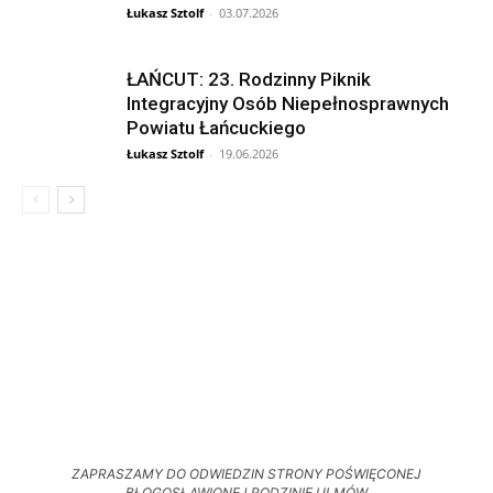
Łukasz Sztolf
-
03.07.2026
ŁAŃCUT: 23. Rodzinny Piknik
Integracyjny Osób Niepełnosprawnych
Powiatu Łańcuckiego
Łukasz Sztolf
-
19.06.2026
ZAPRASZAMY DO ODWIEDZIN STRONY POŚWIĘCONEJ
BŁOGOSŁAWIONEJ RODZINIE ULMÓW