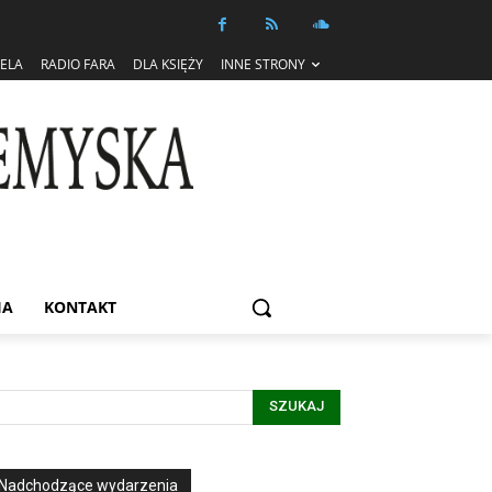
IELA
RADIO FARA
DLA KSIĘŻY
INNE STRONY
IA
KONTAKT
SZUKAJ
Nadchodzące wydarzenia