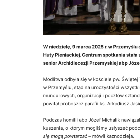
W niedzielę, 9 marca 2025 r. w Przemyślu o
Huty Pieniackiej. Centrum spotkania stała 
senior Archidiecezji Przemyskiej abp Józe
Modlitwa odbyła się w kościele pw. Świętej 
w Przemyślu, stąd na uroczystości wszystk
mundurowych, organizacji i pocztów sztan
powitał proboszcz parafii ks. Arkadiusz Jasi
Podczas homilii abp Józef Michalik nawiąza
kuszenia, o którym mogliśmy usłyszeć podcz
się mogą powtarzać
– mówił kaznodzieja.