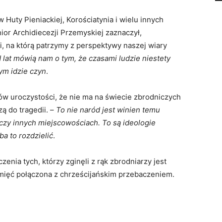
Huty Pieniackiej, Korościatynia i wielu innych
ior Archidiecezji Przemyskiej zaznaczył,
ii, na którą patrzymy z perspektywy naszej wiary
lat mówią nam o tym, że czasami ludzie niestety
ym idzie czyn
.
ów uroczystości, że nie ma na świecie zbrodniczych
zą do tragedii. –
To nie naród jest winien temu
j czy innych miejscowościach. To są ideologie
eba to rozdzielić
.
enia tych, którzy zginęli z rąk zbrodniarzy jest
mięć połączona z chrześcijańskim przebaczeniem.