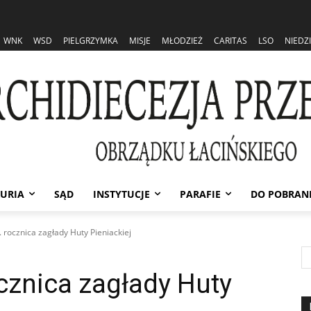
WNK
WSD
PIELGRZYMKA
MISJE
MŁODZIEŻ
CARITAS
LSO
NIEDZ
URIA
SĄD
INSTYTUCJE
PARAFIE
DO POBRAN
 rocznica zagłady Huty Pieniackiej
cznica zagłady Huty