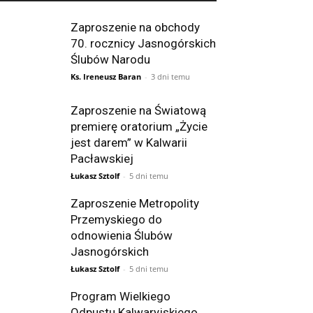
Zaproszenie na obchody
70. rocznicy Jasnogórskich
Ślubów Narodu
Ks. Ireneusz Baran
-
3 dni temu
Zaproszenie na Światową
premierę oratorium „Życie
jest darem” w Kalwarii
Pacławskiej
Łukasz Sztolf
-
5 dni temu
Zaproszenie Metropolity
Przemyskiego do
odnowienia Ślubów
Jasnogórskich
Łukasz Sztolf
-
5 dni temu
Program Wielkiego
Odpustu Kalwaryjskiego