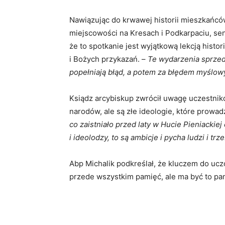
Nawiązując do krwawej historii mieszkańców 
miejscowości na Kresach i Podkarpaciu, sen
że to spotkanie jest wyjątkową lekcją histor
i Bożych przykazań. –
Te wydarzenia sprzed 
popełniają błąd, a potem za błędem myślow
Ksiądz arcybiskup zwrócił uwagę uczestnik
narodów, ale są złe ideologie, które prowad
co zaistniało przed laty w Hucie Pieniackie
i ideolodzy, to są ambicje i pycha ludzi i trz
Abp Michalik podkreślał, że kluczem do uczcz
przede wszystkim pamięć, ale ma być to pa