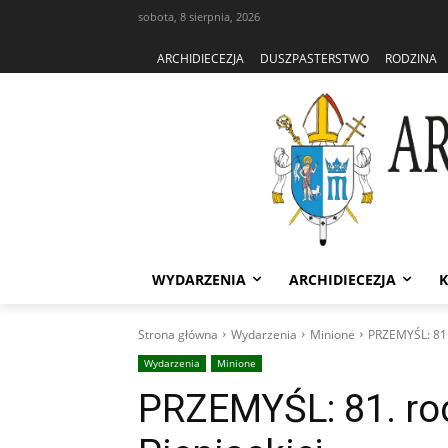
sobota, 8 sierpnia, 2026
ARCHIDIECEZJA
DUSZPASTERSTWO
RODZINA
WYDARZENIA
ARCHIDIECEZJA
K
Strona główna
Wydarzenia
Minione
PRZEMYŚL: 81.
Wydarzenia
Minione
PRZEMYŚL: 81. ro