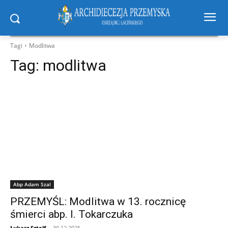
Tagi
Modlitwa
Tag:
modlitwa
Abp Adam Szal
PRZEMYŚL: Modlitwa w 13. rocznicę
śmierci abp. I. Tokarczuka
Łukasz Sztolf
-
30.12.2025