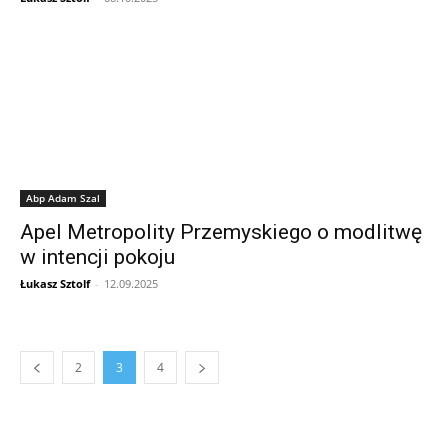
Abp Adam Szal
Apel Metropolity Przemyskiego o modlitwę
w intencji pokoju
Łukasz Sztolf
-
12.09.2025
2
3
4