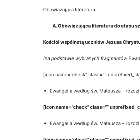
Obowiązująca literatura:
A. Obowiązująca literatura do etapu s
Kościół wspólnotą uczniów Jezusa Chryst
(na podstawie wybranych fragmentów Ewang
[icon name=”check” class=”” unprefixed_cl
Ewangelia według św. Mateusza – rozdział
[icon name=”check” class=”” unprefixed_c
Ewangelia według św. Mateusza – rozdzia
[icon name=”check” class=”” unprefixed_c