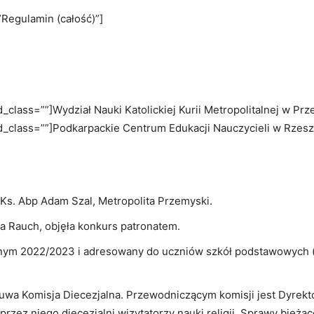
=”Regulamin (całość)”]
_class=””]Wydział Nauki Katolickiej Kurii Metropolitalnej w Prz
d_class=””]Podkarpackie Centrum Edukacji Nauczycieli w Rzesz
Ks. Abp Adam Szal, Metropolita Przemyski.
a Rauch, objęła konkurs patronatem.
nym 2022/2023 i adresowany do uczniów szkół podstawowych (d
wa Komisja Diecezjalna. Przewodniczącym komisji jest Dyrektor
przez niego diecezjalni wizytatorzy nauki religii. Sprawy bież