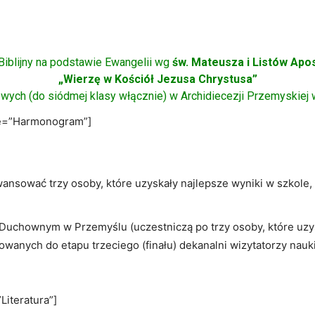
Biblijny na podstawie Ewangelii wg
św. Mateusza i Listów Apo
„Wierzę w Kościół Jezusa Chrystusa”
wych (do siódmej klasy włącznie) w Archidiecezji Przemyskiej
tle=”Harmonogram”]
ansować trzy osoby, które uzyskały najlepsze wyniki w szkole,
uchownym w Przemyślu (uczestniczą po trzy osoby, które uzys
wanych do etapu trzeciego (finału) dekanalni wizytatorzy nauki
”Literatura”]