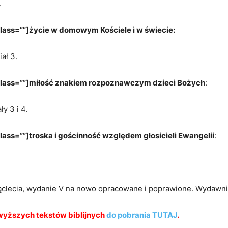
.
lass=””]życie w domowym Kościele i w świecie:
ał 3.
class=””]miłość znakiem rozpoznawczym dzieci Bożych
:
y 3 i 4.
ass=””]troska i gościnność względem głosicieli Ewangelii
:
ysiąclecia, wydanie V na nowo opracowane i poprawione. Wyda
yższych tekstów biblijnych
do pobrania TUTAJ
.