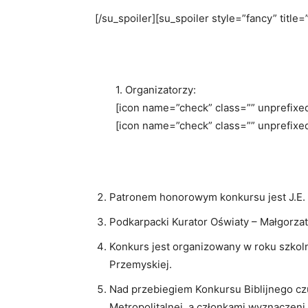
[/su_spoiler][su_spoiler style=”fancy” title
1. Organizatorzy:
[icon name=”check” class=”” unprefixed
[icon name=”check” class=”” unprefixe
Patronem honorowym konkursu jest J.E. 
Podkarpacki Kurator Oświaty – Małgorzat
Konkurs jest organizowany w roku szkol
Przemyskiej.
Nad przebiegiem Konkursu Biblijnego czu
Metropolitalnej, a członkami wyznaczeni 