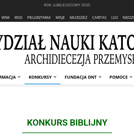
ROK JUBILEUSZOWY 2025
WNK
WSD
PIELGRZYMKA
MISJE
MŁODZIEŻ
CARITAS
LSO
NIEDZ
RMACJA
KONKURSY
FUNDACJA DNT
POMOCE
KONKURS BIBLIJNY