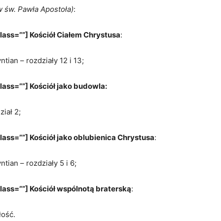
 św. Pawła Apostoła)
:
lass=””] Kościół Ciałem Chrystusa
:
tian – rozdziały 12 i 13;
ass=””] Kościół jako budowla:
ział 2;
ass=””] Kościół jako oblubienica Chrystusa
:
tian – rozdziały 5 i 6;
lass=””] Kościół wspólnotą braterską
:
łość.