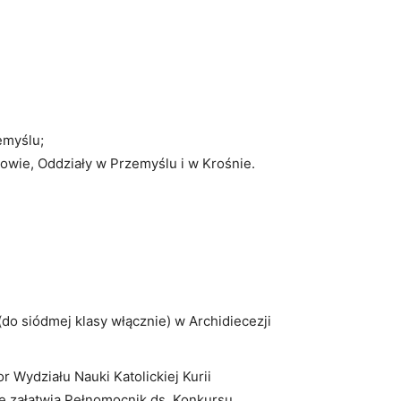
emyślu;
owie, Oddziały w Przemyślu i w Krośnie.
o siódmej klasy włącznie) w Archidiecezji
 Wydziału Nauki Katolickiej Kurii
ące załatwia Pełnomocnik ds. Konkursu