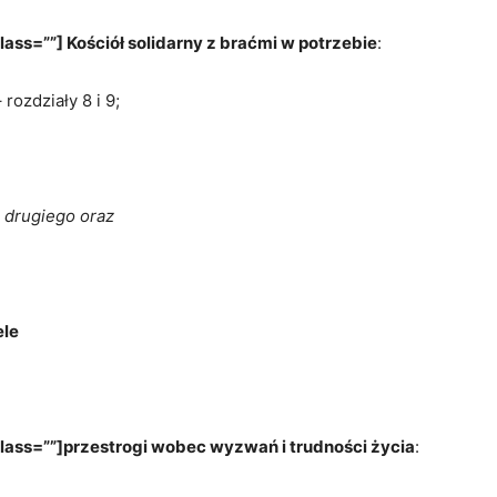
ass=””] Kościół solidarny z braćmi w potrzebie
:
rozdziały 8 i 9;
i drugiego oraz
ele
lass=””]przestrogi wobec wyzwań i trudności życia
: