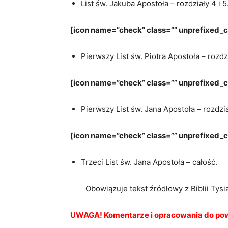
List św. Jakuba Apostoła – rozdziały 4 i 5
[icon name=”check” class=”” unprefixed_c
Pierwszy List św. Piotra Apostoła – rozdzi
[icon name=”check” class=”” unprefixed_
Pierwszy List św. Jana Apostoła – rozdział
[icon name=”check” class=”” unprefixed_cl
Trzeci List św. Jana Apostoła – całość.
Obowiązuje tekst źródłowy z Biblii T
UWAGA! Komentarze i opracowania do pow