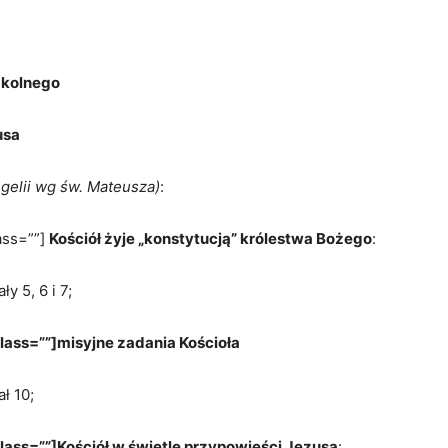
zkolnego
usa
elii wg św. Mateusza)
:
ass=””]
Kościół żyje „konstytucją” królestwa Bożego
:
y 5, 6 i 7;
lass=””]misyjne zadania Kościoła
ł 10;
lass=””]
Kościół w świetle przypowieści Jezusa
: