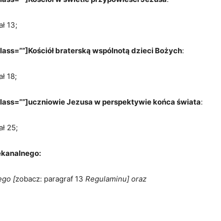
ł 13;
lass=””]Kościół braterską wspólnotą dzieci Bożych
:
ł 18;
class=””]uczniowie Jezusa w perspektywie końca świata
:
ł 25;
ekanalnego:
ego [
zobacz: paragraf 13
Regulaminu]
oraz