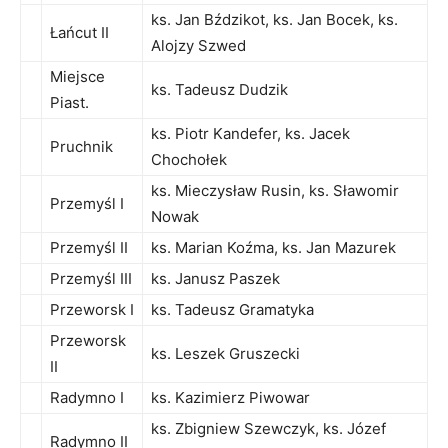
ks. Jan Bździkot, ks. Jan Bocek, ks.
Łańcut II
Alojzy Szwed
Miejsce
ks. Tadeusz Dudzik
Piast.
ks. Piotr Kandefer, ks. Jacek
Pruchnik
Chochołek
ks. Mieczysław Rusin, ks. Sławomir
Przemyśl I
Nowak
Przemyśl II
ks. Marian Koźma, ks. Jan Mazurek
Przemyśl III
ks. Janusz Paszek
Przeworsk I
ks. Tadeusz Gramatyka
Przeworsk
ks. Leszek Gruszecki
II
Radymno I
ks. Kazimierz Piwowar
ks. Zbigniew Szewczyk, ks. Józef
Radymno II