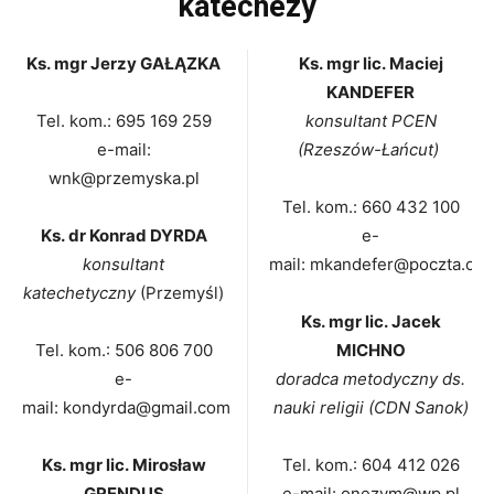
katechezy
Ks. mgr Jerzy GAŁĄZKA
Ks. mgr lic. Maciej
KANDEFER
Tel. kom.:
695 169 259
konsultant PCEN
e-mail:
(Rzeszów-Łańcut)
wnk@przemyska.pl
Tel. kom.:
660 432 100
Ks. dr Konrad DYRDA
e-
konsultant
mail: mkandefer@poczta.one
katechetyczny
(Przemyśl)
Ks. mgr lic. Jacek
Tel. kom.: 506 806 700
MICHNO
e-
doradca metodyczny ds.
mail: kondyrda@gmail.com
nauki religii (CDN Sanok)
Ks. mgr lic. Mirosław
Tel. kom.: 604 412 026
GRENDUS
e-mail: onezym@wp.pl