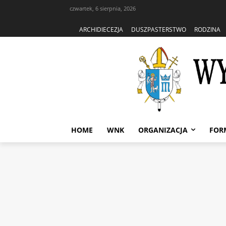
czwartek, 6 sierpnia, 2026
ARCHIDIECEZJA
DUSZPASTERSTWO
RODZINA
HOME
WNK
ORGANIZACJA
FOR
Strona główna
Wydział Nauki 
Archiwalne
Wydział Nauki Katol
PRZEMYŚL: