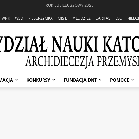
ROK JUBILEUSZOWY 2025
WNK
WSD
PIELGRZYMKA
MISJE
MŁODZIEŻ
CARITAS
LSO
NIEDZ
MACJA
KONKURSY
FUNDACJA DNT
POMOCE
Katolickiej
PRZEMYŚL: Zaproszenie na projekcję filmu "Droga krzyżowa Janosa
ickiej
 Zaproszenie na projekcj