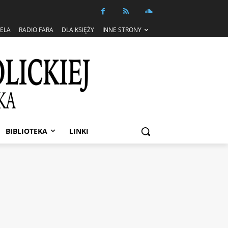
IELA
RADIO FARA
DLA KSIĘŻY
INNE STRONY
BIBLIOTEKA
LINKI
 Esterhayzego"
ę
SZUKAJ