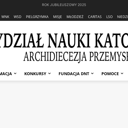
ROK JUBILEUSZOWY 2025
WNK
WSD
PIELGRZYMKA
MISJE
MŁODZIEŻ
CARITAS
LSO
NIEDZ
MACJA
KONKURSY
FUNDACJA DNT
POMOCE
Katolickiej
WNK: podręczniki do nauki religii w roku szkolnym 2024/25
czniki do nauki religii w 