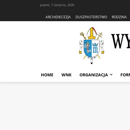
piątek, 7 sierpnia, 2026
ARCHIDIECEZJA
DUSZPASTERSTWO
RODZINA
HOME
WNK
ORGANIZACJA
FOR
Strona główna
Wydział Nauki 
Wydział Nauki Katolickiej
WNK: podrę