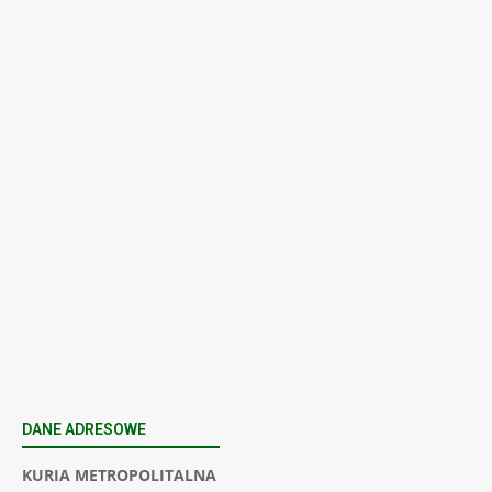
Program Wielkiego Odpustu
Kalwaryjskiego 2026
Łukasz Sztolf
-
5 dni temu
Apel na sierpień – miesiąc abstynencji
2026
Łukasz Sztolf
-
7 dni temu
Załaduj więcej
POWRÓT DO STRONY DOMOWEJ
DANE ADRESOWE
KURIA METROPOLITALNA